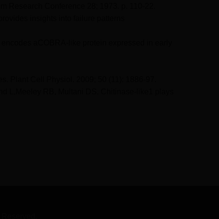
ghum Research Conference 28; 1973. p. 110-22.
vides insights into failure patterns
2 encodes aCOBRA-like protein expressed in early
 Plant Cell Physiol. 2009; 50 (11): 1886-97.
d L,Meeley RB, Multani DS. Chitinase-like1 plays
Reserved.