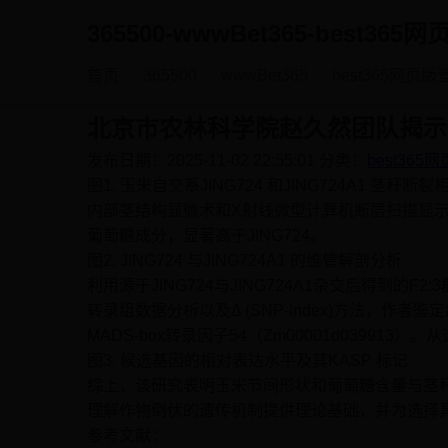
365500-wwwBet365-best36
首页
365500
wwwBet365
best365网页
北京市农林科学院赵久然团队揭示
发布日期：2025-11-02 22:55:01
分类：
best36
图1. 玉米自交系JING724 和JING724A1 茎
内部茎结构显微术和X射线微型计算机断层扫描显示，J
葡萄糖成分，显著高于JING724。
图2. JING724 与JING724A1 的维管解剖分析
利用源于JING724与JING724A1杂交后得到的F
转录组数据分析以及Δ (SNP-index)方法，作者
MADS-box转录因子54（Zm00001d039
图3. 候选基因的相对表达水平及其KASP 标记
综上，该研究表明玉米节间形状和葡萄糖含量与茎
理解作物倒伏的遗传机制提供理论基础，并为选择
参考文献：