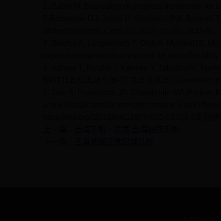
1. Zuber M. Evaluation of progress inselection for
2.Robertson DJ, Julias M, Gardunia BW, Bartenb T, 
andmechanisms. Crop Sci. 2015; 55 (6): 2833-41.
3. Sindhu A, Langewisch T, Olek A, MultaniDS, McC
organ development but required for tissueflexibility 
4. Aohara T, Kotake T, Kaneko Y, TakatsujiH, Tsum
BRITTLE CULM 5 (BRITTLE NODE) is involved insecon
5. Jiao S, Hazebroek JP, Chamberlin MA,Perkins M
a role in stalk tensile strengthin maize. Plant Physi
https://doi.org/10.1186/s12870-020-02728
上一篇：
台湾手机一览表 台湾品牌手机
下一篇：
王者荣耀正常回城几秒
Copyrigh