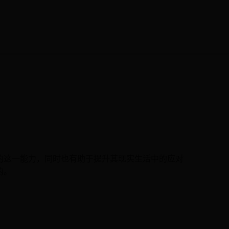
的这一能力，同时也有助于提升其现实生活中的应对
的。