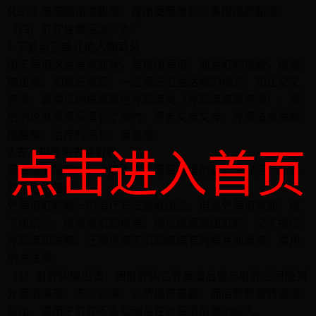
化的上皮细胞迅速脱落，排出受阻堆积过多形成胆脂瘤。
（四）耵聍栓塞后怎么办？
1.不要自己或让他人掏耳朵
由于耳道深且呈弯曲状，易损伤耳道，而且耵聍很硬，很难
掏出来。如果去采耳，一定要去卫生达标的地方，防止交叉
感染。最常见的是霉菌性外耳道炎（外耳道真菌感染）。通
俗的说就是耳朵里长了脚气，患者又疼又痒，外耳道皮肤越
挠越厚，治疗时间长，易复发。
2.去正规医院去除耵聍
点击进入首页
看耳朵的过程中，一般大夫查看耳朵里的耵聍情况后，会采
取相应的措施。
外耳道耵聍唯一的治疗方法是取出之。但是外耳道弯曲，皮
下组织少，很容易引起疼痛。所以既要取出耵聍，又不损伤
外耳道和鼓膜，还要尽量不引起疼痛有时候并非易事。常用
的方法是：
（1）耵聍钩取出法：用耵聍钩沿外耳道后壁与耵聍之间插到
外耳道深部，不可过深，以防损伤鼓膜，而后轻轻旋转缓慢
拉出。适用于耵聍不多松动且在外耳道前部的病人。