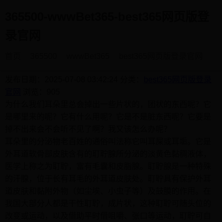
365500-wwwBet365-best365网页版登
录官网
首页
365500
wwwBet365
best365网页版登录官网
认识耵聍和它引发的疾病
发布日期：2025-07-08 03:42:24
分类：
best365网页版登录
官网
浏览：905
为什么我们耳朵里总会掉出一些片状的，团状的东西呢？它
是哪里来的呢？它有什么用呢？它是不是脏东西呢？它要是
掉不出来会不会听不见了啊？我又该怎么办呢？
耳朵里的分泌物老百姓的通俗叫法称它叫耳屎或耳垢。它是
外耳道软骨部皮肤含有的耵聍腺所分泌的淡黄色黏稠液体，
医学上称之为耵聍，富有毛囊和皮脂腺。耵聍腺是一种特殊
的汗腺，位于长有耳毛的外耳道皮肤处。耵聍具有保护外耳
道皮肤和黏附外物（如尘埃、小虫子等）及鼓膜的作用。在
我国大部分人都是干性耵聍，成片状，这种耵聍可随头位的
改变或运动，以及借助平时借咀嚼、张口等运动，耵聍可自