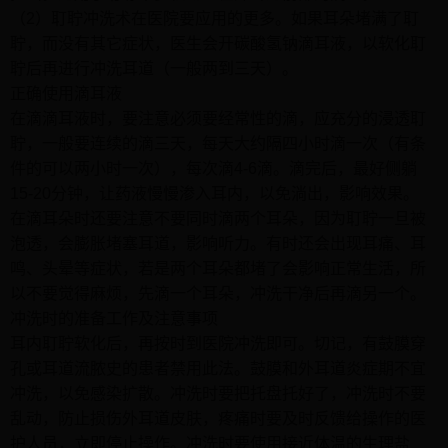
（2）耵聍冲洗术在医院要应用的更多。如果耳朵堵满了耵
聍，而没有其它症状，医生会开碳酸氢钠滴耳液，以软化耵
聍后再进行冲洗耳道（一般两到三天）。
正确使用滴耳液
在滴滴耳液时，要注意必须要经常性的滴，应充分的浸透耵
聍，一般要连续的滴三天，每天大约隔四小时滴一次（有条
件的可以两小时一次），每次滴4-6滴。滴完后，最好侧躺
15-20分钟，让药液慢慢渗入耳内，以免淌出，影响效果。
在滴耳朵时还要注意不要同时滴两个耳朵，因为耵聍一旦被
泡透，会膨胀堵塞耳道，影响听力。有时还会出现耳痛、耳
鸣、头晕等症状，若是两个耳朵都堵了会影响正常生活，所
以不要觉得麻烦，先滴一个耳朵，冲洗干净后再滴另一个。
冲洗时的准备工作及注意事项
耳内耵聍软化后，再按时到医院冲洗即可。切记，有鼓膜穿
孔或耳道流脓史的患者禁用此法。鼓膜和外耳道炎症期不宜
冲洗，以免感染扩散。冲洗时要把托盘托好了，冲洗时不要
乱动，防止损伤外耳道皮肤，疼痛时要及时反馈给操作的医
护人员，立即停止操作。冲洗时要使用接近体温的生理盐