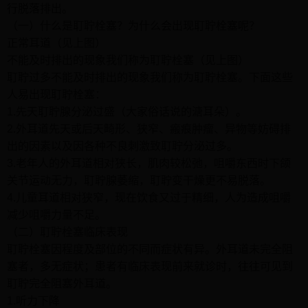
行脱落排出。
（一）什么是耵聍栓塞？为什么会出现耵聍栓塞呢？
正常耳道（见上图）
不能及时排出的现象我们称为耵聍栓塞（见上图）
耵聍过多不能及时排出的现象我们称为耵聍栓塞。下面这些
人易出现耵聍栓塞：
1.先天耵聍腺分泌过盛（大家俗话说的溏耳朵）。
2.外耳道先天或后天畸形、狭窄、瘢痕肿瘤、异物等妨碍排
出的因素以及因各种不良刺激致耵聍分泌过多。
3.老年人的外耳道相对狭长，肌肉较松弛，咀嚼东西时下颌
关节运动无力，耵聍腺萎缩，耵聍变干燥更不易脱落。
4.儿童耳道相对狭窄，现在饮食又过于精细，人为造成咀嚼
减少咀嚼力量不足。
（二）耵聍栓塞临床表现
耵聍栓塞因程度及部位的不同而症状有异。外耳道未完全阻
塞者，多无症状；患者有临床表现前来就诊时，往往可见到
耵聍完全阻塞外耳道。
1.听力下降