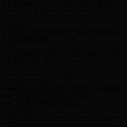
耵聍完全阻塞外耳道，可使听力减退。临床上主要表现为传
导性听力下降。若遇水膨胀，可致听力骤降，应与特发性突
聋鉴别。
2.耳闷及耳痛
耵聍栓塞后可诱发外耳道皮肤糜烂、肿胀、肉芽形成等，表
现为耳部疼痛或闷胀感。
3.其他
若耵聍压迫鼓膜时可引起耳鸣、眩晕及听力减退，若耵聍压
迫外耳道后壁皮肤，可因刺激迷走神经耳支引起反射性咳
嗽。
一旦有上述症状发生，需及时就医。
（三）耵聍栓塞的检查
耳镜检查外耳道内有棕黑色团块，触之很硬，与外耳道壁无
间隙。如伴发感染外耳道皮肤红肿，可有脓液。还可以引起
眩晕，这类病人检查可见自发性眼震。
要和一些疾病区别
外耳道胆脂瘤：先有外耳道损伤（比如频繁挖耳），或者长
期外耳道湿疹等皮肤炎症使生发层的基底细胞生长旺盛，角