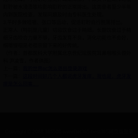
耵聍被水浸渍等均影响耵聍的正常排出。这类患者至少半年
内到医院检查，发现问题及时由专科医生处理。
3.平时多做咀嚼、张口等运动，促进耵聍自行脱落排出。
正常人（特别是儿童）切忌饮食过于精细。长期饮食过于精
细牙齿咬合力量不够，牙齿发育不良，消化功能也不会好，
细嚼慢咽是老祖宗留下来的好传统。
（作者：首都医科大学附属北京世纪坛医院耳鼻咽喉头颈外
科 尹凌雪，作者供图）
上一篇：
我的世界pc怎么退出登录游戏
下一篇：
这段时间好几个人都说虎牙发痒，我也是，虎牙发
痒是怎么回事.....
Copyright © 2088 365500-wwwBet365-best365网页版登录