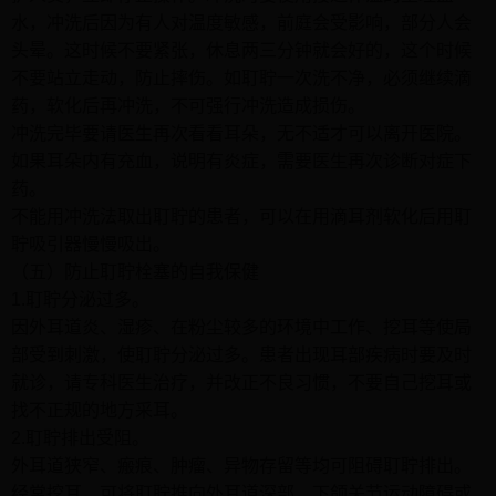
水，冲洗后因为有人对温度敏感，前庭会受影响，部分人会
头晕。这时候不要紧张，休息两三分钟就会好的，这个时候
不要站立走动，防止摔伤。如耵聍一次洗不净，必须继续滴
药，软化后再冲洗，不可强行冲洗造成损伤。
冲洗完毕要请医生再次看看耳朵，无不适才可以离开医院。
如果耳朵内有充血，说明有炎症，需要医生再次诊断对症下
药。
不能用冲洗法取出耵聍的患者，可以在用滴耳剂软化后用耵
聍吸引器慢慢吸出。
（五）防止耵聍栓塞的自我保健
1.耵聍分泌过多。
因外耳道炎、湿疹、在粉尘较多的环境中工作、挖耳等使局
部受到刺激，使耵聍分泌过多。患者出现耳部疾病时要及时
就诊，请专科医生治疗，并改正不良习惯，不要自己挖耳或
找不正规的地方采耳。
2.耵聍排出受阻。
外耳道狭窄、瘢痕、肿瘤、异物存留等均可阻碍耵聍排出。
经常挖耳，可将耵聍推向外耳道深部，下颌关节运动障碍或