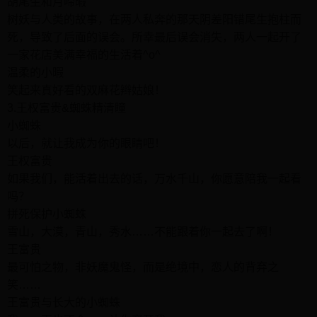
胡尾生和月啼暇
树妖与人类的故事，在两人私奔的那天阴差阳错尾生抱柱而
死，导致了后面的误会。所幸最后误会消失，两人一起开了
一家花店美满幸福的生活着^o^
温柔的小暇
笑起来真好看的双麻花辫姑娘！
3.王权富贵&蜘蛛精清瞳
小蜘蛛
以后，就让我成为你的眼睛吧！
王权富贵
如果我们，能活着出去的话，万水千山，你愿意陪我一起看
吗？
拼死保护小蜘蛛
雪山，大漠，青山，秀水……不能跟着你一起去了啊！
王富贵
最可怕之物，非妖魔鬼怪，而是绝境中，恋人的背弃之
笑……
王富贵与长大的小蜘蛛