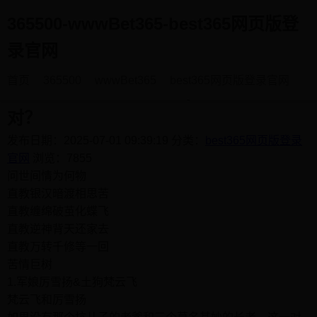
365500-wwwBet365-best365网页版登
录官网
首页
365500
wwwBet365
best365网页版登录官网
《狐妖小红娘》的七对cp，你站哪一
对？
发布日期：2025-07-01 09:39:19
分类：
best365网页版登录
官网
浏览：7855
问世间情为何物
直教银汉暗渡相思苦
直教缠绵破茧化蝶飞
直教逆神背天还家去
直教万转千修等一回
苦情巨树
1.军娘厉雪扬&土狗梵云飞
梵云飞和厉雪扬