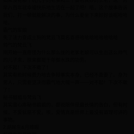
如果没有那个坑儿子的老爹和三个莫名其妙的长老，这一对
早八百年就幸福快乐地生活在一起了吧！唔，这个故事告诉
我们，打一顿就能解决的事，为什么要坐下来好好谈呢哈哈
哈。
霸气的军娘
失了法力变成土狗的梵云飞莫名喜感哈哈哈哈哈哈哈哈
帅气的梵云飞
刚开始一直奇怪为什么那么挫的老爹老娘可以生出这么帅气
的儿子来，原来都是千年御水珠的功劳。
对不起！下次不敢了！
其实有些时候费力地去争辩事实本身，已经不重要了。身为
男人，只需要坚决而霸气地大喊一声――对不起！下次不敢
了！
秘书姐姐与梵云飞
其实蛮心疼秘书姐姐的，都说陪伴是最长情的告白，但有时
候，不爱就是不爱。唉，爱情真是世界上最没有道理可讲的
事物。
2.胡尾生&月啼暇