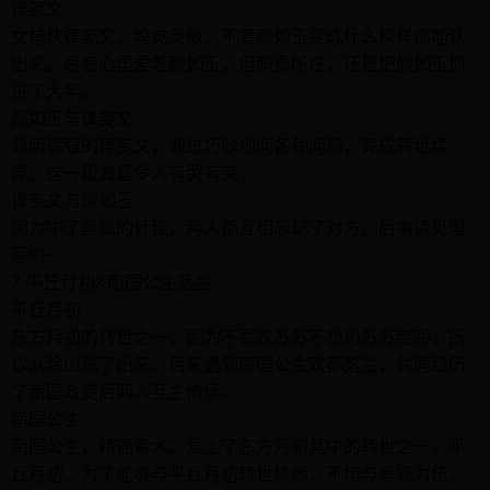
律笺文
女捕快律笺文，嗅觉灵敏，不管颜如玉变成什么模样都能认
出来。尽管心里爱着颜如玉，但职责所在，还是把颜如玉抓
进了大牢。
颜如玉与律笺文
聪明倔强的律笺文，通过巧妙地问各种问题，完成转世续
缘。这一段真是令人有哭有笑。
律笺文与颜如玉
因为中了黑狐的计谋，两人都互相忘记了对方。后事请见漫
画啦~
7.平丘月初&南国公主落兰
平丘月初
东方月初的转世之一，因为不喜欢苏苏不想和苏苏结婚，所
以从涂山逃了出来。后来遇到南国公主欢都落兰，共同经历
了南国政变后两人互生情愫。
南国公主
南国公主，精通毒术。爱上了东方月初其中的转世之一，平
丘月初。为了能够与平丘月初转世续缘，不惜与黑狐为伍，