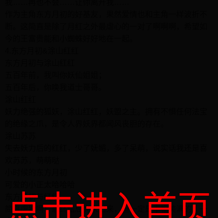
我……再也不会……让你离开我……
作为主角东方月初的好基友，果然爱情也和主角一样波折不
断。这简直是除了月红之外最虐心的一对了啊啊啊，希望如
今的王富贵能和小蜘蛛好好地在一起。
4.东方月初&涂山红红
东方月初与涂山红红
五百年前，我叫你妖仙姐姐；
五百年后，你唤我道士哥哥。
涂山红红
妖力绝强的狐妖，涂山红红，妖盟之主。拥有不惧任何法宝
的绝缘之爪，是令人界妖界都闻风丧胆的存在。
涂山苏苏
失去妖力后的红红，少了妩媚，多了呆萌，说实话我还是喜
欢苏苏，萌萌哒
小时候的东方月初
可爱的小正太哈哈哈
点击进入首页
东方月初与红红
简直虐狗啊！最终结局尚未出来，但一定是幸福美满的，一