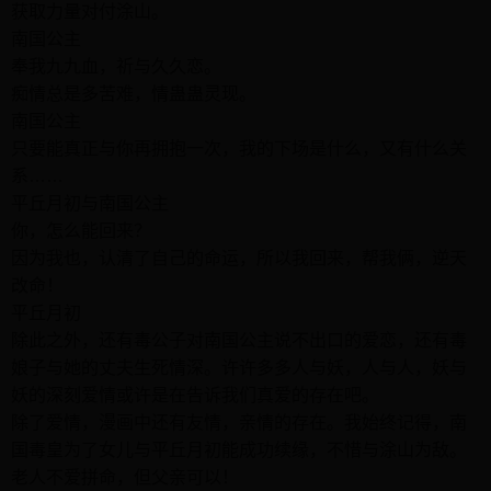
获取力量对付涂山。
南国公主
奉我九九血，祈与久久恋。
痴情总是多苦难，情蛊蛊灵现。
南国公主
只要能真正与你再拥抱一次，我的下场是什么，又有什么关
系……
平丘月初与南国公主
你，怎么能回来？
因为我也，认清了自己的命运，所以我回来，帮我俩，逆天
改命！
平丘月初
除此之外，还有毒公子对南国公主说不出口的爱恋，还有毒
娘子与她的丈夫生死情深。许许多多人与妖，人与人，妖与
妖的深刻爱情或许是在告诉我们真爱的存在吧。
除了爱情，漫画中还有友情，亲情的存在。我始终记得，南
国毒皇为了女儿与平丘月初能成功续缘，不惜与涂山为敌。
老人不爱拼命，但父亲可以！