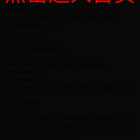
定！
结婚哈哈哈
你不反抗，是因为你没有力量，现在，你可以反抗了。
去实现你的理想吧，苏苏。
红红
乘彼垝垣，以望复关。
5.北方妖帝石宽&御妖国公主
石宽与公主
从小相爱的两个人，最终却只得一柱香的拥抱。
小时候的御妖国公主
长大的御妖国公主
比起其他的故事，这个相对来说有点单薄，剧情好短，略显
仓促。
6.颜如玉&律笺文
颜如玉与律笺文
涂山容容的弟子颜如玉，人称千颜大盗。本体奇丑无比，是
生活在空焰山的牛鬼，肉体极耐高温。虽然帮律笺文抓住了
赤须火龙，但之前也曾恶贯满盈。