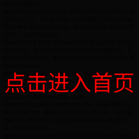
点相信大家都非。
魔兽世界里的虚空龙怎么才能得到?要想接虚空的系列任务首
先要到达LV70，学习骑术300，当然你需要一头影月谷贩卖
的紫色麻雀来帮助你完成任务。 首先我们必须在虚空龙中到
达中立，任务的开始是在。
cfhd虚空终结者怎么获得?cfhd虚空终结者怎么获得? 在cfhd
这款游戏中，虚空终结者的获得方法是在商城里面购买。玩
家在游戏中打开商城，选择CF点券的生化模式商店就可以看
到虚空终结者的。
魔兽世界的 [次级虚空精华]是分解多少级装备给的?当你分解
点击进入首页
完一个装备后会出现一个物品窗口，你可以获取分解所得到
的物品。当你学到附魔后就获得分解能力。而分解所得到的
东西取决于物品的类别和等级。防具 – 。
龙喉虚空幼龙怎么获得?想得到虚空幼龙，玩家必须首先与
NPC莫德奈对话。莫德奈位于影月谷的灵翼平原，只要完成
他提供的一系列任务，玩家在灵翼龙族的声望就能达到中
立。有些任务需要组。
魔兽世界的刷虚空龙声望的灵藤水晶怎么那么那找?灵藤水晶