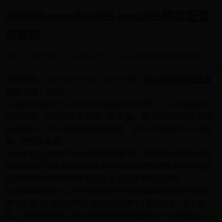
365500-wwwBet365-best365网页版登
录官网
首页
365500
wwwBet365
best365网页版登录官网
魔兽世界虚空水晶怎么获得
发布日期：2025-07-08 13:19:00
分类：
best365网页版登录
官网
浏览：6030
tbc虚空水晶有什么用?虚空水晶是制造材料，可以用来做顶
级的附魔，也可以用来制作一些装备。 魔兽世界虚空水晶是
制造材料，可以用来做顶级的附魔，也可以用来制作一些装
备，虚空水晶是。
cfhd虚空怎么解锁?cfhd虚空终结者可以在虚空世界找到虚空
神剑搭配红色水晶提升等级后获得 cfhd虚空终结者可以在虚
空世界找到虚空神剑搭配红色水晶提升等级后获得
tbc附魔魂霜要什么材料?魔兽世界附魔武器魂霜合成材料有:
虚空水晶+大块棱光碎片+强效位面精华+源生之水+源生暗
影。 魔兽世界TBC版本的附魔是非常重要的一个副职业，这