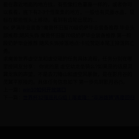
要在靠近地面的地方找，有些像红色蔓藤一样的，或者你可
以看看，底下有2-3个怪聚集的地方，一般也有灵藤水晶，鼠
标在那些怪头上移动，看到有齿轮出现的…
tbc 萨满毕业装备?魔兽怀旧服70级奶萨毕业装备推荐 毕业头
部推荐:飓风头饰 魔兽怀旧服70级奶萨毕业装备推荐 第一阶
段奶萨毕业推荐 飓风头饰掉落地点:卡拉赞副本尾王掉落阵亡
勇。
求魔兽世界虚空龙和虚空瑶的任务具体流程，任务分别在哪
里接网友分享： 你说的是 虚空幼龙坐骑么?如果是的话是灵
翼龙族的声望，不是去刀锋山和虚空风暴做，是在影月谷的
灵翼平原接的。具体任务信息如下 第一歩先到影月谷(5。
上一篇：
win10如何开放端口
下一篇：
世界杯32强巡礼G组丨喀麦隆：“非洲雄狮”再度回归