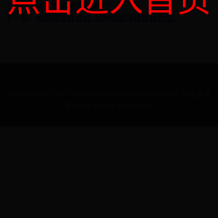
点击进入首页
上一篇：
体育竞彩宣传语262个
下一篇：
如何清洁脏鼠标（5种快速清理鼠标方法）
Copyright © 2088 365500-wwwBet365-best365网页版登录
官网 All Rights Reserved.