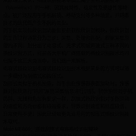
从原理上来说，指纹识别技术本质上属于生物识别技术
（biometrics）的一种，因其独特性、稳定性及便捷性等特
点，被广泛应用于手机解锁、移动支付等多种场景，并随着
技术的迭代而产生不同的类型。
而手机实现指纹识别功能需要搭载指纹识别模块，指纹识别
的工作过程通常分为三步：采集、处理和匹配。根据采集原
理的不同，划分出了电容式、光学式和超声波式三种不同的
指纹识别方式，目前各大手机厂商搭载的指纹识别技术均可
归属于这三大类当中，我们逐一来解析。
电容式指纹识别电容式指纹识别技术根据采集的方式可以进
一步细分为刮擦式和按压式。
刮擦式类似于相机拍照，当手指在传感器表面滑动时，传感
器对指纹进行“拍照”从而采集信息进行识别。就像拍照对手机
防抖、光线和角度有要求一样，刮擦式指纹识别对手指滑动
的速度和方向也都有较高要求，导致识别速度和精度较低，
日常使用不便，因此已经被更先进易用的按压式指纹识别技
术取代。
Moto ME860：搭载刮擦式电容指纹识别模块