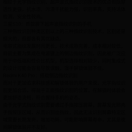
相较于光学指纹识别，超声波式指纹识别技术的优点包括穿
透性更强，抗水渍、污渍干扰能力强，识别率高，支持活体
检测，安全性较高。
三星S10：首款屏下超声波指纹识别的手机
三种指纹识别种类区别以上的三种指纹识别技术，区别还是
挺大的，但都各有其优缺点。
电容式指纹发展时间更长，技术成熟完善，成本相对较低，
目前主要为集成在电源键上的侧边指纹识别，因此被广泛应
用于中低端和性价比机型，机型选择相对较少，同时集成式
的设计可能会容易导致误触，湿手解锁体验不佳。
Redmi K40 Pro：搭载侧边指纹识别
而对于更加追求科技感和解锁体验的用户来说，光学指纹识
别更加合适，得益于正面指纹识别的位置，在解锁时体验会
更加舒适流畅，符合握持手机的姿态。
由于光学式指纹识别需要通过手指按压屏幕，屏幕发光照亮
手指按压区域，从而识别出指纹，因此无法识别屏幕特定区
域需要长期发亮，增加功耗，可能影响屏幕寿命，尤其是夜
间解锁体验并不友好。