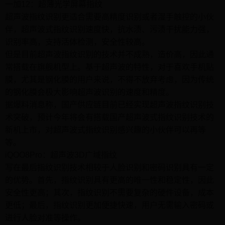
一加12：超薄光学屏幕指纹
超声波指纹识别更适合需要高精度识别或者湿手触控的小伙
伴，超声波式指纹识别速度快，抗水渍、污渍干扰能力强，
识别率高，支持活体检测，安全性较高。
但是目前超声波指纹识别的技术并不成熟，造价高，因此通
常搭载在旗舰机型上。基于超声波的特性，对于喜欢手机贴
膜，尤其是钢化膜的用户来说，不得不放弃考虑，因为传统
的钢化膜会极大影响超声波识别的速度和精度。
据爆料消息称，国产供应链目前已经实现超声波指纹识别技
术突破，预计今年将会有搭载国产超声波式指纹识别技术的
新机上市，对超声波式指纹识别感兴趣的小伙伴可以再等
等。
iQOO8Pro：超声波3D广域指纹
写在最后指纹识别技术相较于人脸识别和密码识别具有一定
的优势。首先，指纹识别具有更高的唯一性和稳定性，因此
安全性更高；其次，指纹识别不需要复杂的硬件设备，成本
更低；最后，指纹识别更加便捷快速，用户无需输入密码或
进行人脸对准等操作。