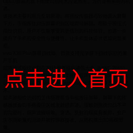
OLED屏幕的屏下指纹识别技术应运而生，为行业带来新的机
遇。
该技术主要利用光反射原理，将指纹传感器巧妙地嵌入屏幕
下方，手指按住对应屏幕识别区域即可解锁。相较于按压式
指纹识别，用户不仅能享受到更强烈的科技体验，也进一步
提升了手机的安全性与便捷性，让手机整体设计更加完整美
观。
vivo X20 Plus屏幕指纹版：首款支持光学屏下指纹识别的量
产手机
超声波式指纹识别在2015世界移动通信大会（MWC 2015）
点击进入首页
上，高通正式推出移动行业首个基于超声波技术的3D指纹认
证解决方案——Qualcomm Snapdragon Sense ID 3D指纹技
术。
超声波指纹识别的工作原理是当手指按压屏幕，屏幕下的传
感器就会向手指按压区域发射超声波，接触到指纹凹凸不平
的沟壑时，超声波被吸收、穿透、反射的程度有差异，会产
生不同能量的回波并被传感器接收，从而构建出3D指纹图
像。