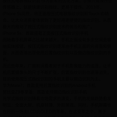
按压式电容指纹识别 作为前者的优化方案，手指只需按压在
传感器上，就能快速识别指纹，更易于操作。2013年，
iPhone 5s问世，将正面按压式电容指纹识别和Touch ID结
合，让大众消费者体验到了更好用更便捷的指纹识别，从而
极大的推动了按压式指纹识别技术的普及和推广。
iPhone 5s：首款搭载正面按压式指纹识别手机
而随着手机屏幕占比越来越大，手机正面没有多余空间去容
纳实体按键，按压式指纹识别逐渐由手机正面转向背面和侧
面，从而逐渐出现使用后置指纹识别以及侧边指纹识别的手
机。
而近些年来，厂商和消费者对于手机影像能力的追逐，让手
机后置摄像头的尺寸不断扩张，后置指纹识别也逐渐消失，
目前使用按压式指纹识别的手机主要以侧边识别为主。
华为Mate7：首款支持后置指纹识别的Android手机
努比亚Z9尊享版：首款支持侧边指纹识别手机
光学式指纹识别随着市场需求的演变，手机的发展趋势愈发
明显：全面大屏、机身轻薄、外形美观。同时，手机屏幕也
在经历一场由LCD向OLED的革新。在这变革之中，基于