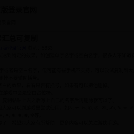
5网页版登录官网
版登录官网
号汇总可复制
5网页版登录官网
浏览：5833
以达到特定的效果，如创建单字名字或空白名字，很多人不知道
名字或者是空白名字，但可能有些手机不支持，可以尝试复制到大
戏删掉不要辅助括号。
。可以复制这个代码做到空白的效果，看看是否有括号，如果有可以把他删掉。
，在游戏中会是空白占位符。
，复制黏贴上去之后写上自己的名字后再删除就可以了。
如✁, ✃, ✄, ✆, ✇,, ✉,, ✍, ✎, ✏, ✐, ✑, ✒, ✓, ✔, ✕
, ✶, ✷, ✸, ✹, ✺, ✻等。
容了，希望对大家有所帮助，更多内容可以关注游侠手游。