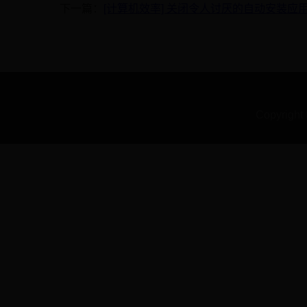
下一篇：
[计算机效率] 关闭令人讨厌的自动安装应
Copyrigh