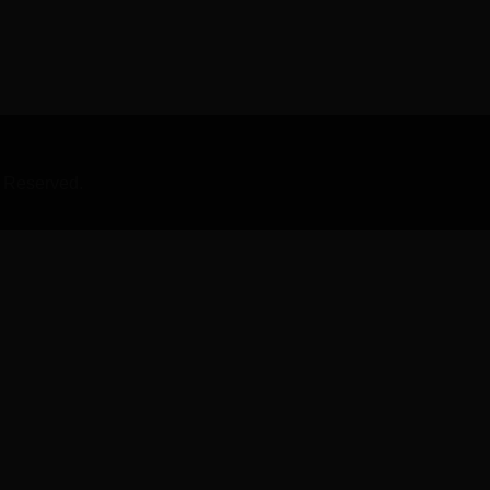
Reserved.