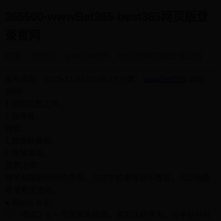
365500-wwwBet365-best365网页版登
录官网
首页
365500
wwwBet365
best365网页版登录官网
弦匏的解释及意思
发布日期：2025-11-03 02:49:23
分类：
wwwBet365
浏览：
9808
1.借指弦歌之声。
2.指弹奏。
弹奏：
1.犹弹劾奏闻。
2.弹琴演奏。
弦歌之声：
弹琴和唱歌吟诗的声音。古时学校重视音乐教育，也泛指教
育或教学活动。
● 匏páo ㄆㄠˊ
◎ 〔匏瓜〕a.一年生草本植物。果实比葫芦大，对半剖开可